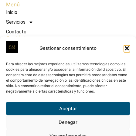
Menú
Inicio
Servicios
Contacto
Contáctanos
info@spenmechanics.com
Gestionar consentimiento
684 22 16 45
Para ofrecer las mejores experiencias, utilizamos tecnologías como las
672 70 06 54
cookies para almacenar y/o acceder a la información del dispositivo. El
Camino De La Plana, 24 - 5 B, Castellón/Castelló,
consentimiento de estas tecnologías nos permitirá procesar datos como
el comportamiento de navegación o las identificaciones únicas en este
12004
sitio. No consentir o retirar el consentimiento, puede afectar
negativamente a ciertas características y funciones.
Aceptar
Denegar
Ver preferencias